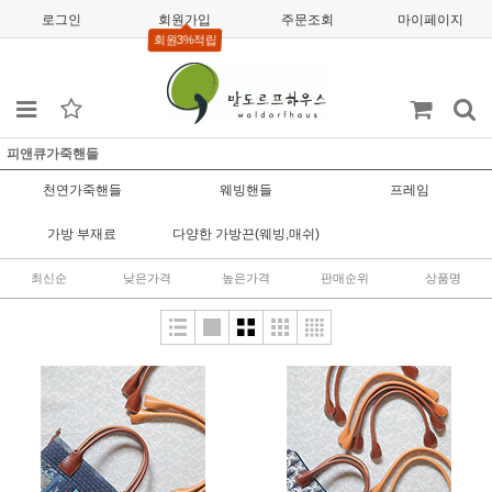
로그인
회원가입
주문조회
마이페이지
회원3%적립
피앤큐가죽핸들
천연가죽핸들
웨빙핸들
프레임
가방 부재료
다양한 가방끈(웨빙,매쉬)
최신순
낮은가격
높은가격
판매순위
상품명