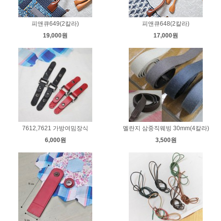
피앤큐649(2칼라)
피앤큐648(2칼라)
19,000원
17,000원
7612,7621 가방여밈장식
멜란지 삼중직웨빙 30mm(4칼라)
6,000원
3,500원