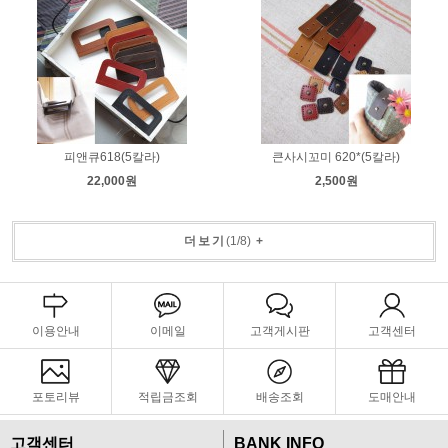
피앤큐618(5칼라)
큰사시꼬미 620*(5칼라)
22,000원
2,500원
더보기
(
1
/
8
)
+
이용안내
이메일
고객게시판
고객센터
포토리뷰
적립금조회
배송조회
도매안내
고객센터
BANK INFO