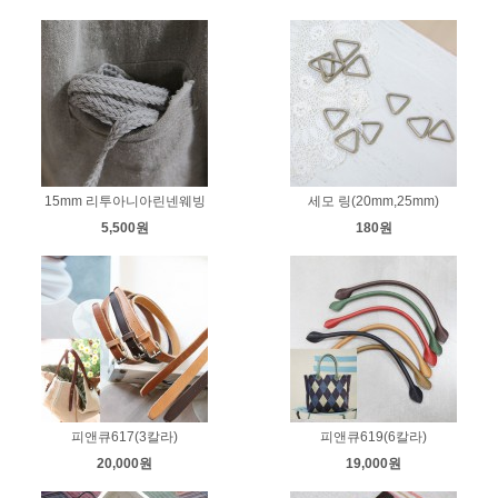
15mm 리투아니아린넨웨빙
세모 링(20mm,25mm)
5,500원
180원
피앤큐617(3칼라)
피앤큐619(6칼라)
20,000원
19,000원