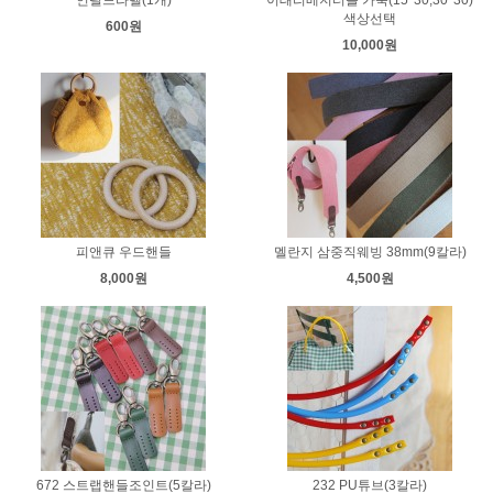
색상선택
600원
10,000원
피앤큐 우드핸들
멜란지 삼중직웨빙 38mm(9칼라)
8,000원
4,500원
672 스트랩핸들조인트(5칼라)
232 PU튜브(3칼라)