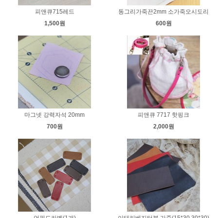
피앤큐715레드
동그리가죽끈2mm 소가죽오시도리
1,500원
600원
마그넷 강력자석 20mm
피앤큐 7717 핫핑크
700원
2,000원
언필드라벨(1개)
이태리베지터블 가죽(15*30,30*30)