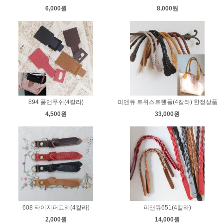
6,000원
8,000원
894 풀앤푸쉬(4칼라)
피앤큐 트위스트핸들(4칼라) 한정상품
4,500원
33,000원
608 타이지퍼고리(4칼라)
피앤큐651(4칼라)
2,000원
14,000원