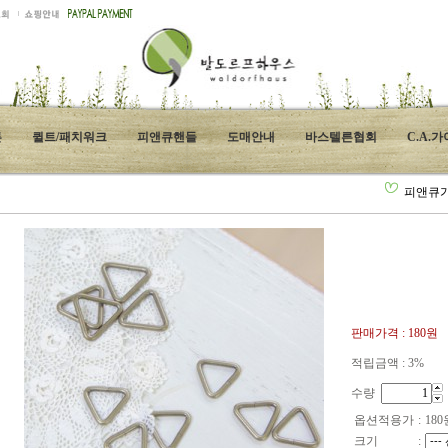
튼
퀼트/패치워크
피앤큐핸들
도매안내
바스텔른협회
C.A.
피앤큐
판매가격 :
180원
적립금액 :
3%
수량
옵션적용가
:
180
크기
: