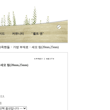
가이드
커뮤니티
"퀼트 앤"
가죽핸들
>
가방 부재료
>
세모 링(20mm,25mm)
세모 링(20mm,25mm)
EA
원