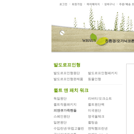
WHAUS
친환경/오가닉코
발도로프인형
발도르프인형원단
발도르프인형패키지
발도르프인형완제품
동물인형
퀼트 앤 패치 워크
독일원단
리버티/오크쇼트
퀼트작품패키지
퀼트원단팩
피앤큐가죽핸들
미국원단
스페인원단
영국울체크
일본원단
퀼팅솜
수입린넨/유럽고블린
엔틱햄프린넨