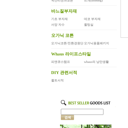
국산리넨과코튼
뜨개(knitting)
바느질부자재
기초 부자재
데코 부자재
서양 자수
퀼팅실
오가닉 코튼
오가닉코튼/친환경원단
오가닉용품패키지
Whaus 라이프스타일
피앤큐스탬프
whaus의 낭만생활
DIY 관련서적
퀼트서적