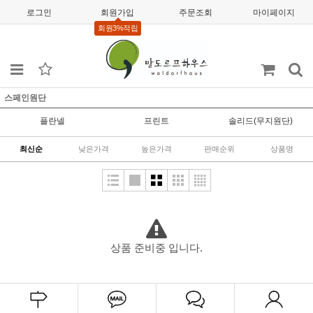
로그인
회원가입
주문조회
마이페이지
회원3%적립
스페인원단
플란넬
프린트
솔리드(무지원단)
최신순
낮은가격
높은가격
판매순위
상품명
상품 준비중 입니다.