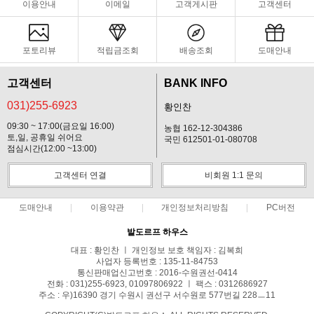
이용안내
이메일
고객게시판
고객센터
포토리뷰
적립금조회
배송조회
도매안내
고객센터
BANK INFO
031)255-6923
황인찬
09:30 ~ 17:00(금요일 16:00)
농협 162-12-304386
토,일, 공휴일 쉬어요
국민 612501-01-080708
점심시간(12:00 ~13:00)
고객센터 연결
비회원 1:1 문의
도매안내
이용약관
개인정보처리방침
PC버전
발도르프 하우스
대표 : 황인찬 ㅣ 개인정보 보호 책임자 : 김복희
사업자 등록번호 : 135-11-84753
통신판매업신고번호 : 2016-수원권선-0414
전화 : 031)255-6923, 01097806922 ㅣ 팩스 : 0312686927
주소 : 우)16390 경기 수원시 권선구 서수원로 577번길 228ㅡ11