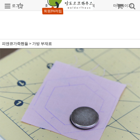
로그인
회원가입
주문조회
마이페이지
회원3%적립
피앤큐가죽핸들
>
가방 부재료