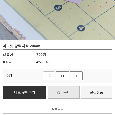
마그넷 강력자석 20mm
상품가
700
원
적립금
3%(20원)
수량
+1
-1
바로 구매하기
장바구니
관심상품
상품리뷰