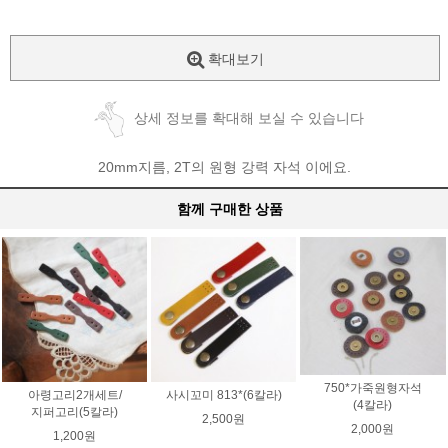
확대보기
상세 정보를 확대해 보실 수 있습니다
20mm지름, 2T의 원형 강력 자석 이에요.
함께 구매한 상품
750*가죽원형자석
아령고리2개세트/
사시꼬미 813*(6칼라)
(4칼라)
지퍼고리(5칼라)
2,500원
2,000원
1,200원