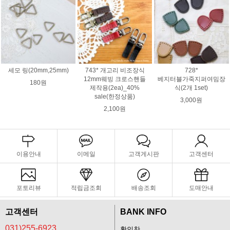
세모 링(20mm,25mm)
743* 개고리 비조장식
728*
12mm웨빙 크로스핸들
베지터블가죽지퍼여밈장
180원
제작용(2ea)_40%
식(2개 1set)
sale(한정상품)
3,000원
2,100원
이용안내
이메일
고객게시판
고객센터
포토리뷰
적립금조회
배송조회
도매안내
고객센터
BANK INFO
031)255-6923
황인찬