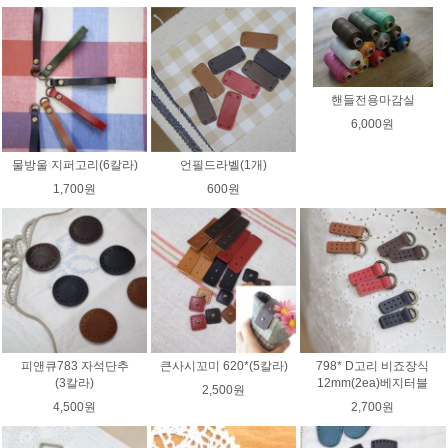
핸들전용마감실
6,000원
물방울 지퍼고리(6칼라)
언필드라벨(1개)
1,700원
600원
피앤큐783 자석단추
큰사시꼬미 620*(5칼라)
798* D고리 비죠장식
(3칼라)
12mm(2ea)베지터블
2,500원
4,500원
2,700원