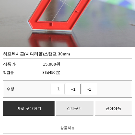
하프헥사곤(사다리꼴)스탬프 30mm
상품가
15,000
원
적립금
3%(450원)
수량
+1
-1
바로 구매하기
장바구니
관심상품
상품리뷰