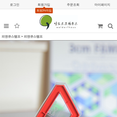
로그인
회원가입
주문조회
마이페이지
회원3%적립
피앤큐스탬프
>
피앤큐스탬프