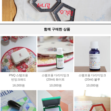
함께 구매한 상품
PNQ 스탬프용
스탬프용 다리미잉크
스탬프용 다리미잉크
빈잉크패드
(20ml) 화이트
(20ml) 블루
16,000원
10,000원
10,000원