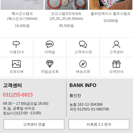
헥사곤스탬프
요요스탬프5개세트
퀼트틴케이스 퀼트스탬프
(헥사곤크기30mm)
(25,30,,35,40,45mm)
10,000원
16,000원
95,500원
이용안내
이메일
고객게시판
고객센터
포토리뷰
적립금조회
배송조회
도매안내
고객센터
BANK INFO
031)255-6923
황인찬
09:30 ~ 17:00(금요일 16:00)
농협 162-12-304386
토,일, 공휴일 쉬어요
국민 612501-01-080708
점심시간(12:00 ~13:00)
고객센터 연결
비회원 1:1 문의