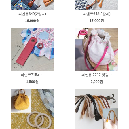
피앤큐649(2칼라)
피앤큐648(2칼라)
19,000원
17,000원
피앤큐715레드
피앤큐 7717 핫핑크
1,500원
2,000원