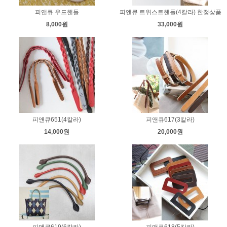
피앤큐 우드핸들
피앤큐 트위스트핸들(4칼라) 한정상품
8,000원
33,000원
피앤큐651(4칼라)
피앤큐617(3칼라)
14,000원
20,000원
피앤큐619(6칼라)
피앤큐618(5칼라)