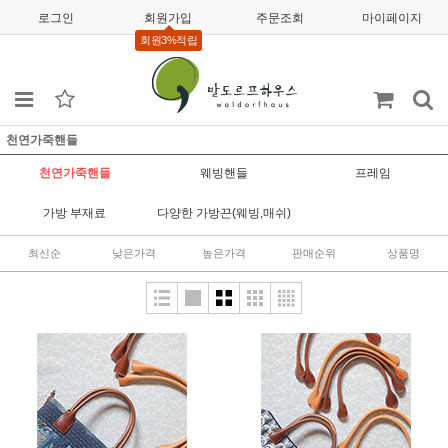
로그인
회원가입
주문조회
마이페이지
회원3%적립
천연가죽핸들
천연가죽핸들
웨빙핸들
프레임
가방 부재료
다양한 가방끈(웨빙,매쉬)
최신순
낮은가격
높은가격
판매순위
상품명