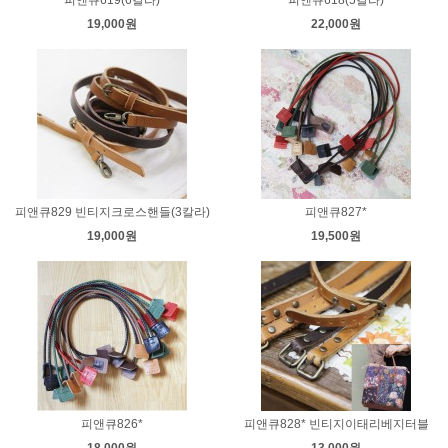
19,000원
22,000원
피앤큐829 빈티지크로스핸들(3칼라)
피앤큐827*
19,000원
19,500원
피앤큐826*
피앤큐828* 빈티지이태리베지터블
18,000원
13,000원