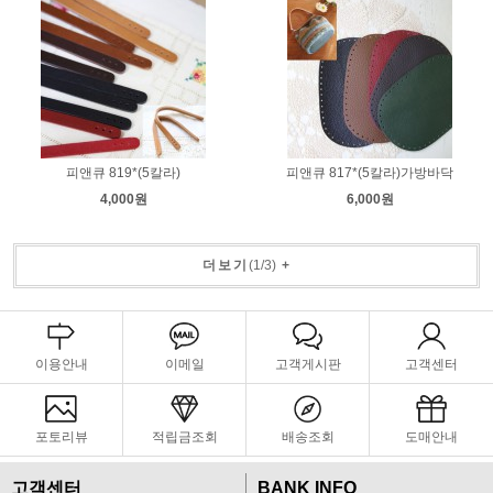
피앤큐 819*(5칼라)
피앤큐 817*(5칼라)가방바닥
4,000원
6,000원
더보기
(
1
/
3
)
+
이용안내
이메일
고객게시판
고객센터
포토리뷰
적립금조회
배송조회
도매안내
고객센터
BANK INFO